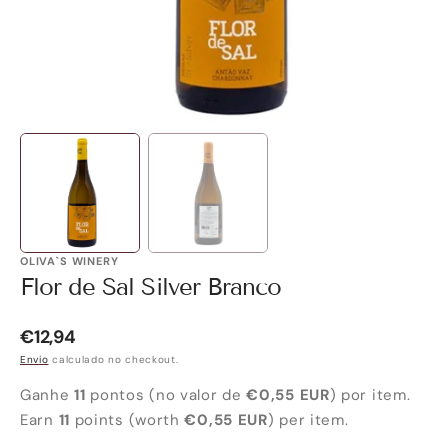
galeria
OLIVA`S WINERY
Flor de Sal Silver Branco
Preço
€12,94
Regular
Envio
calculado no checkout.
Ganhe
11
pontos (no valor de
€0,55 EUR
) por item.
Earn
11
points (worth
€0,55 EUR
) per item.