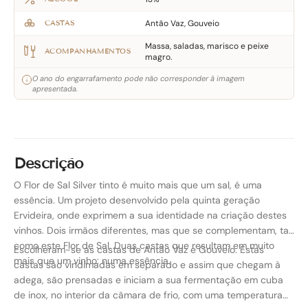
Antão Vaz, Gouveio
CASTAS
Massa, saladas, marisco e peixe
ACOMPANHAMENTOS
magro.
O ano do engarrafamento pode não corresponder à imagem
apresentada.
Descrição
O Flor de Sal Silver tinto é muito mais que um sal, é uma
essência. Um projeto desenvolvido pela quinta geração
Ervideira, onde exprimem a sua identidade na criação destes
vinhos. Dois irmãos diferentes, mas que se complementam, tal
como este Flor de Sal. Duas castas que resultam em muito
Escolheram-se as castas de Antão Vaz e Gouveio. Estas
mais que um vinho: numa essência.
castas são vindimadas em separado e assim que chegam à
adega, são prensadas e iniciam a sua fermentação em cuba
de inox, no interior da câmara de frio, com uma temperatura