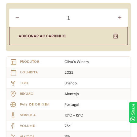
Diminuir
Aumentar
quantidade
quantidad
para
para
Flor
Flor
ADICIONAR AO CARRINHO
de
de
Sal
Sal
Silver
Silver
Branco
Branco
Oliva`s Winery
PRODUTOR
2022
COLHEITA
Branco
TIPO
Alentejo
REGIÃO
Portugal
PAÍS DE ORIGEM
Share
10°C - 12°C
SERVIR A
75cl
VOLUME
13%
ÁLCOOL